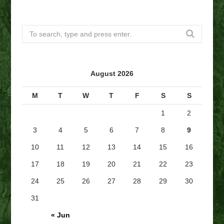
S
e
a
r
August 2026
c
h
M
T
W
T
F
S
S
f
1
2
o
r
3
4
5
6
7
8
9
:
10
11
12
13
14
15
16
17
18
19
20
21
22
23
24
25
26
27
28
29
30
31
« Jun