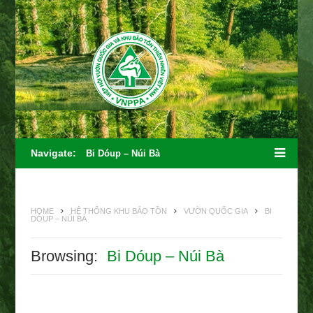
Navigate:
Bi Dóup – Núi Bà
HOME
HỆ THỐNG KHU BẢO TỒN
VƯỜN QUỐC GIA
BI
DÓUP – NÚI BÀ
Browsing:
Bi Dóup – Núi Bà