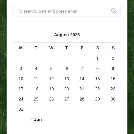
S
e
a
r
August 2026
c
h
M
T
W
T
F
S
S
f
1
2
o
r
3
4
5
6
7
8
9
:
10
11
12
13
14
15
16
17
18
19
20
21
22
23
24
25
26
27
28
29
30
31
« Jun