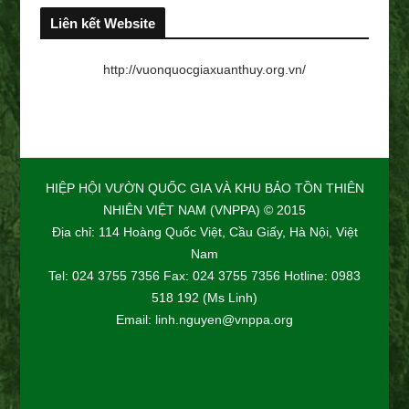
Liên kết Website
http://vuonquocgiaxuanthuy.org.vn/
HIỆP HỘI VƯỜN QUỐC GIA VÀ KHU BẢO TỒN THIÊN
NHIÊN VIỆT NAM (VNPPA) © 2015
Địa chỉ: 114 Hoàng Quốc Việt, Cầu Giấy, Hà Nội, Việt
Nam
Tel: 024 3755 7356 Fax: 024 3755 7356 Hotline: 0983
518 192 (Ms Linh)
Email: linh.nguyen@vnppa.org