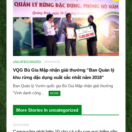
UNCATEGORIZED
26/06/2019
VQG Bù Gia Mập nhận giải thưởng “Ban Quản lý
khu rừng đặc dụng xuất sắc nhất năm 2018”
Ban Quản lý Vườn quốc gia Bù Gia Mập nhận giải thưởng
“Vinh danh công…
MORE
More Stories In uncategorized
20/02/2020
Campuchia phát hiện 10 chú cá sấu con quý hiếm gần