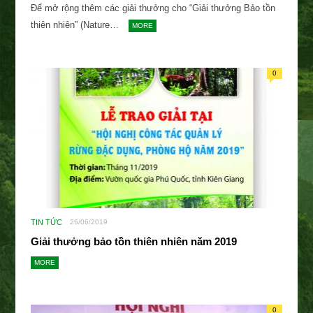
Để mở rộng thêm các giải thưởng cho “Giải thưởng Bảo tồn
thiên nhiên” (Nature…
MORE
0
TIN TỨC
26/06/2019
Giải thưởng bảo tồn thiên nhiên năm 2019
MORE
0