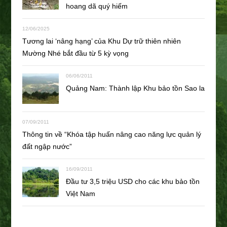
hoang dã quý hiếm
12/06/2025
Tương lai ‘nâng hạng’ của Khu Dự trữ thiên nhiên
Mường Nhé bắt đầu từ 5 kỳ vọng
06/06/2011
Quảng Nam: Thành lập Khu bảo tồn Sao la
07/09/2011
Thông tin về “Khóa tập huấn nâng cao năng lực quản lý
đất ngập nước”
16/09/2011
Đầu tư 3,5 triệu USD cho các khu bảo tồn
Việt Nam