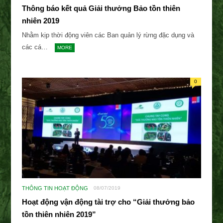
Thông báo kết quả Giải thưởng Bảo tồn thiên
nhiên 2019
Nhằm kịp thời động viên các Ban quản lý rừng đặc dụng và
các cá…
MORE
0
THÔNG TIN HOẠT ĐỘNG
08/07/2019
Hoạt động vận động tài trợ cho “Giải thưởng bảo
tồn thiên nhiên 2019”