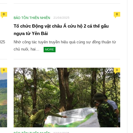
0
0
BẢO TỒN THIÊN NHIÊN
21/04/2025
Tổ chức Động vật châu Á cứu hộ 2 cá thể gấu
ngựa từ Yên Bái
025
Nhờ công tác tuyên truyền hiệu quả cùng sự đồng thuận từ
chủ nuôi, hai…
MORE
0
0