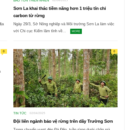
BẢO TỒN THIÊN NHIÊN
02/04/2025
Sơn La khai thác tiềm năng hơn 1 triệu tín chỉ
carbon từ rừng
địa
Ngày 29/3, Sở Nông nghiệp và Môi trường Sơn La làm việc
với Chi cục Kiểm lâm tỉnh về…
MORE
0
0
a
TIN TỨC
02/04/2025
Đội liên ngành bảo vệ rừng trên dãy Trường Sơn
Trong chuyến vượt đèo Đá Đẽo, tuần rừng dưới chân núi