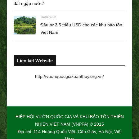
đất ngập nước”
16/09/2011
Đầu tư 3,5 triệu USD cho các khu bảo tồn
Việt Nam
Liên kết Website
http://vuonquocgiaxuanthuy.org.vn/
HIỆP HỘI VƯỜN QUỐC GIA VÀ KHU BẢO TỒN THIÊN
NHIÊN VIỆT NAM (VNPPA) © 2015
Địa chỉ: 114 Hoàng Quốc Việt, Cầu Giấy, Hà Nội, Việt