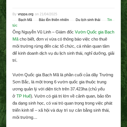
By
vnppa.org
on
21/04/2025
Bạch Mã
Bảo tồn thiên nhiên
Du lịch sinh thái
Tin
tức
Ông Nguyễn Vũ Linh – Giám đốc
Vườn Quốc gia Bạch
Mã
cho biết, đơn vị vừa có thông báo việc cho thuê
môi trường rừng đến các tổ chức, cá nhân quan tâm
để kinh doanh dịch vụ du lịch sinh thái, nghỉ dưỡng, giải
trí.
Vườn Quốc gia Bạch Mã là phần cuối của dãy Trường
Sơn Bắc, là một trong 6 vườn quốc gia thuộc trung
ương quản lý với diện tích trên 37.423ha (chủ yếu
ở
TP Huế
). Vườn có giá trị lớn về cảnh quan, bảo tồn
đa dạng sinh học, có vai trò quan trọng trong việc phát
triển kinh tế – xã hội và duy trì sự cân bằng sinh thái,
môi trường…