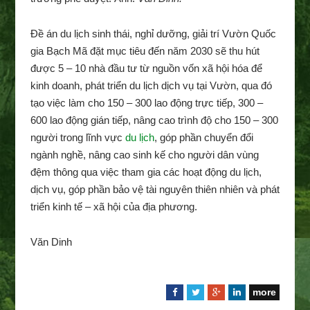
Đề án du lịch sinh thái, nghỉ dưỡng, giải trí Vườn Quốc
gia Bạch Mã đặt mục tiêu đến năm 2030 sẽ thu hút
được 5 – 10 nhà đầu tư từ nguồn vốn xã hội hóa để
kinh doanh, phát triển du lịch dịch vụ tại Vườn, qua đó
tạo việc làm cho 150 – 300 lao động trực tiếp, 300 –
600 lao động gián tiếp, nâng cao trình độ cho 150 – 300
người trong lĩnh vực
du lịch
, góp phần chuyển đổi
ngành nghề, nâng cao sinh kế cho người dân vùng
đệm thông qua việc tham gia các hoạt động du lịch,
dịch vụ, góp phần bảo vệ tài nguyên thiên nhiên và phát
triển kinh tế – xã hội của địa phương.
Văn Dinh
more
F
T
G
L
a
w
o
i