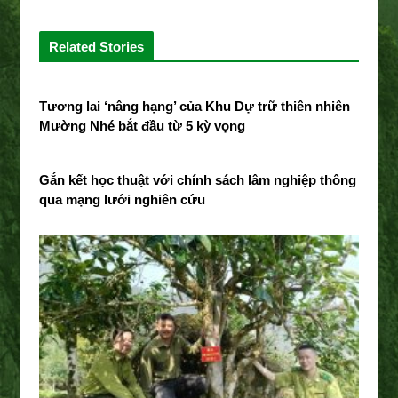
c
i
o
n
e
t
g
k
Related Stories
b
t
l
e
o
e
e
d
o
r
+
I
Tương lai ‘nâng hạng’ của Khu Dự trữ thiên nhiên
k
n
Mường Nhé bắt đầu từ 5 kỳ vọng
Gắn kết học thuật với chính sách lâm nghiệp thông
qua mạng lưới nghiên cứu