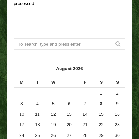
processed
.
S
e
a
r
August 2026
c
h
M
T
W
T
F
S
S
f
1
2
o
r
3
4
5
6
7
8
9
:
10
11
12
13
14
15
16
17
18
19
20
21
22
23
24
25
26
27
28
29
30