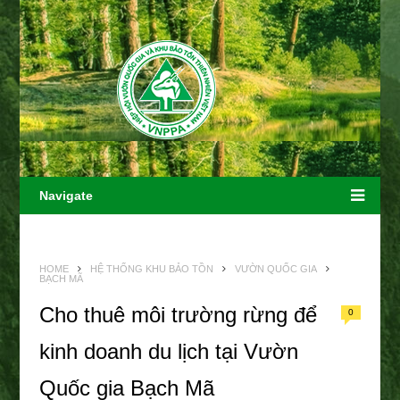
Navigate
HOME
HỆ THỐNG KHU BẢO TỒN
VƯỜN QUỐC GIA
BẠCH MÃ
Cho thuê môi trường rừng để
0
kinh doanh du lịch tại Vườn
Quốc gia Bạch Mã