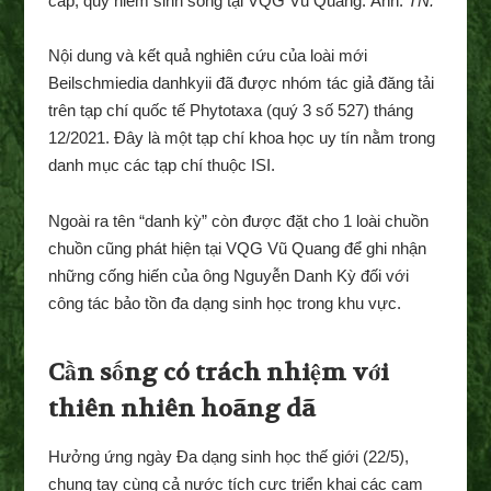
cấp, quý hiếm sinh sống tại VQG Vũ Quang. Ảnh:
TN.
Nội dung và kết quả nghiên cứu của loài mới
Beilschmiedia danhkyii đã được nhóm tác giả đăng tải
trên tạp chí quốc tế Phytotaxa (quý 3 số 527) tháng
12/2021. Đây là một tạp chí khoa học uy tín nằm trong
danh mục các tạp chí thuộc ISI.
Ngoài ra tên “danh kỳ” còn được đặt cho 1 loài chuồn
chuồn cũng phát hiện tại VQG Vũ Quang để ghi nhận
những cống hiến của ông Nguyễn Danh Kỳ đối với
công tác bảo tồn đa dạng sinh học trong khu vực.
Cần sống có trách nhiệm với
thiên nhiên hoãng dã
Hưởng ứng ngày Đa dạng sinh học thế giới (22/5),
chung tay cùng cả nước tích cực triển khai các cam