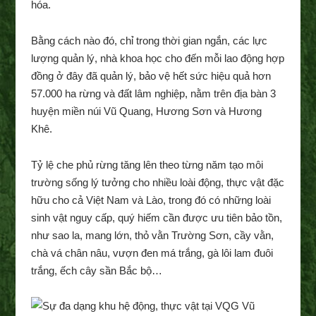
hóa.
Bằng cách nào đó, chỉ trong thời gian ngắn, các lực
lượng quản lý, nhà khoa học cho đến mỗi lao động hợp
đồng ở đây đã quản lý, bảo vệ hết sức hiệu quả hơn
57.000 ha rừng và đất lâm nghiệp, nằm trên địa bàn 3
huyện miền núi Vũ Quang, Hương Sơn và Hương
Khê.
Tỷ lệ che phủ rừng tăng lên theo từng năm tạo môi
trường sống lý tưởng cho nhiều loài động, thực vật đặc
hữu cho cả Việt Nam và Lào, trong đó có những loài
sinh vật nguy cấp, quý hiếm cần được ưu tiên bảo tồn,
như sao la, mang lớn, thỏ vằn Trường Sơn, cầy vằn,
chà vá chân nâu, vượn đen má trắng, gà lôi lam đuôi
trắng, ếch cây sần Bắc bộ…