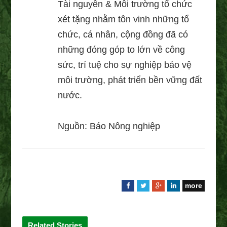
Tài nguyên & Môi trường tổ chức
xét tặng nhằm tôn vinh những tổ
chức, cá nhân, cộng đồng đã có
những đóng góp to lớn về công
sức, trí tuệ cho sự nghiệp bảo vệ
môi trường, phát triển bền vững đất
nước.
Nguồn: Báo Nông nghiệp
more
F
T
G
L
a
w
o
i
c
i
o
n
e
t
g
k
Related Stories