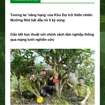
b
t
l
e
o
e
e
d
o
r
+
I
Tương lai ‘nâng hạng’ của Khu Dự trữ thiên nhiên
k
n
Mường Nhé bắt đầu từ 5 kỳ vọng
Gắn kết học thuật với chính sách lâm nghiệp thông
qua mạng lưới nghiên cứu