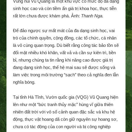
Vùng núi Vũ Quang là một khu vực có mức độ đa dạng
sinh học cao và còn tiềm ẩn giá trị khoa học, thực tiễn
rất lớn chưa được khám phá. Ảnh:
Thanh Nga.
Để đảo ngược sự mất mát của đa dạng sinh học, vai
trò của chính quyền, cộng đồng, các tổ chức, cá nhân
là vô cùng quan trọng. Dù biết rằng công tác bảo tồn sẽ
đối mặt nhiều khó khăn, vất vả và cần sự kiên trì, bền
bỉ, nhưng chúng ta tin rằng khi nâng cao được giá trị
đang dạng sinh học, thế hệ mai sau sẽ được sống và
làm việc trong môi trường “sạch” theo cả nghĩa đen lẫn
nghĩa bóng.
Tại tỉnh Hà Tĩnh, Vườn quốc gia (VQG) Vũ Quang hiện
lên như một “bức tranh thủy mặc” hùng vĩ giữa thiên
nhiên đất trời với vô số cảnh quan đặc sắc và khu hệ
động, thực vật hoang dã còn giữ nguyên sự hoang sơ,
chưa có tác động của con người và bị công nghiệp