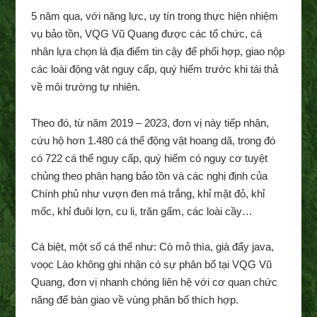
5 năm qua, với năng lực, uy tín trong thực hiện nhiệm
vụ bảo tồn, VQG Vũ Quang được các tổ chức, cá
nhân lựa chọn là địa điểm tin cậy để phối hợp, giao nộp
các loài động vật nguy cấp, quý hiếm trước khi tái thả
về môi trường tự nhiên.
Theo đó, từ năm 2019 – 2023, đơn vị này tiếp nhận,
cứu hộ hơn 1.480 cá thể động vật hoang dã, trong đó
có 722 cá thể nguy cấp, quý hiếm có nguy cơ tuyệt
chủng theo phân hạng bảo tồn và các nghị định của
Chính phủ như vượn đen má trắng, khỉ mặt đỏ, khỉ
mốc, khỉ đuôi lợn, cu li, trăn gấm, các loài cầy…
Cá biệt, một số cá thể như: Cò mỏ thìa, già đẩy java,
voọc Lào không ghi nhận có sự phân bố tại VQG Vũ
Quang, đơn vị nhanh chóng liên hệ với cơ quan chức
năng để bàn giao về vùng phân bố thích hợp.