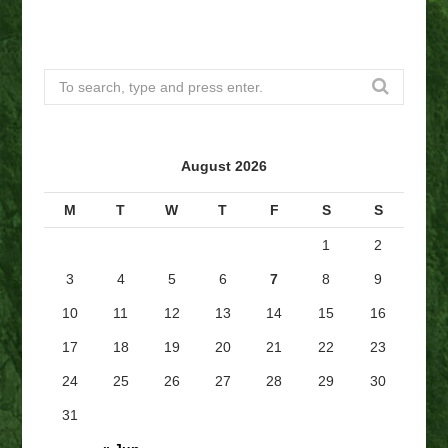
S
e
a
r
August 2026
c
h
M
T
W
T
F
S
S
f
1
2
o
r
3
4
5
6
7
8
9
:
10
11
12
13
14
15
16
17
18
19
20
21
22
23
24
25
26
27
28
29
30
31