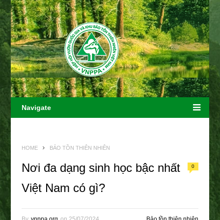
Navigate
HOME
BẢO TỒN THIÊN NHIÊN
Nơi đa dạng sinh học bậc nhất
0
Việt Nam có gì?
By
vnppa.org
on
25/07/2024
Bảo tồn thiên nhiên