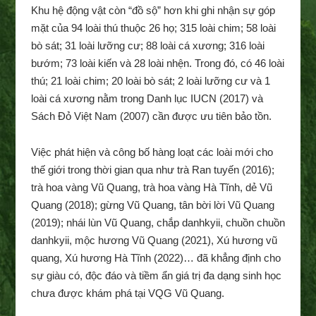
Khu hệ động vật còn “đồ sộ” hơn khi ghi nhận sự góp
mặt của 94 loài thú thuộc 26 họ; 315 loài chim; 58 loài
bò sát; 31 loài lưỡng cư; 88 loài cá xương; 316 loài
bướm; 73 loài kiến và 28 loài nhện. Trong đó, có 46 loài
thú; 21 loài chim; 20 loài bò sát; 2 loài lưỡng cư và 1
loài cá xương nằm trong Danh lục IUCN (2017) và
Sách Đỏ Việt Nam (2007) cần được ưu tiên bảo tồn.
Việc phát hiện và công bố hàng loạt các loài mới cho
thế giới trong thời gian qua như trà Ran tuyến (2016);
trà hoa vàng Vũ Quang, trà hoa vàng Hà Tĩnh, dẻ Vũ
Quang (2018); gừng Vũ Quang, tân bời lời Vũ Quang
(2019); nhái lùn Vũ Quang, chắp danhkyii, chuồn chuồn
danhkyii, mộc hương Vũ Quang (2021), Xú hương vũ
quang, Xú hương Hà Tĩnh (2022)… đã khẳng định cho
sự giàu có, độc đáo và tiềm ẩn giá trị đa dạng sinh học
chưa được khám phá tại VQG Vũ Quang.