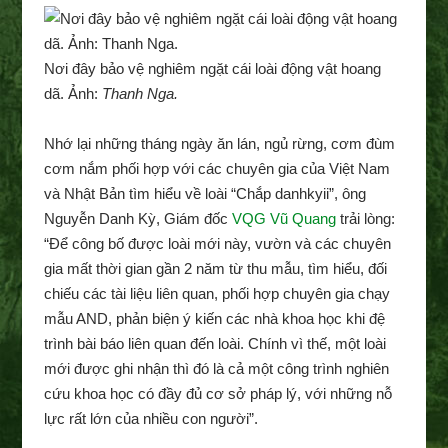
Nơi đây bảo vệ nghiêm ngặt cái loài động vật hoang
dã. Ảnh:
Thanh Nga.
Nhớ lại những tháng ngày ăn lán, ngủ rừng, cơm đùm
cơm nắm phối hợp với các chuyên gia của Việt Nam
và Nhật Bản tìm hiểu về loài “Chắp danhkyii”, ông
Nguyễn Danh Kỳ, Giám đốc
VQG Vũ Quang
trải lòng:
“Để công bố được loài mới này, vườn và các chuyên
gia mất thời gian gần 2 năm từ thu mẫu, tìm hiểu, đối
chiếu các tài liệu liên quan, phối hợp chuyên gia chạy
mẫu AND, phản biện ý kiến các nhà khoa học khi đệ
trình bài báo liên quan đến loài. Chính vì thế, một loài
mới được ghi nhận thì đó là cả một công trình nghiên
cứu khoa học có đầy đủ cơ sở pháp lý, với những nỗ
lực rất lớn của nhiều con người”.