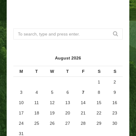
S
e
a
r
August 2026
c
h
M
T
W
T
F
S
S
f
1
2
o
r
3
4
5
6
7
8
9
:
10
11
12
13
14
15
16
17
18
19
20
21
22
23
24
25
26
27
28
29
30
31