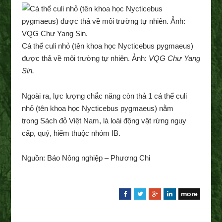
Cá thể culi nhỏ (tên khoa học Nycticebus pygmaeus)
được thả về môi trường tự nhiên. Ảnh:
VQG Chư Yang
Sin.
Ngoài ra, lực lượng chắc năng còn thả 1 cá thể culi
nhỏ (tên khoa học Nycticebus pygmaeus) nằm
trong Sách đỏ Việt Nam, là loài động vật rừng nguy
cấp, quý, hiếm thuộc nhóm IB.
Nguồn: Báo Nông nghiệp – Phương Chi
more
F
T
G
L
a
w
o
i
c
i
o
n