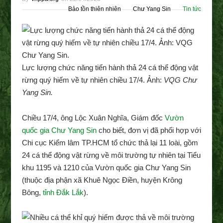
Bảo tồn thiên nhiên
Chư Yang Sin
Tin tức
Lực lượng chức năng tiến hành thả 24 cá thể động vật
rừng quý hiếm về tự nhiên chiều 17/4. Ảnh:
VQG Chư
Yang Sin.
Chiều 17/4, ông Lộc Xuân Nghĩa, Giám đốc
Vườn
quốc gia Chư Yang Sin
cho biết, đơn vị đã phối hợp với
Chi cục Kiểm lâm TP.HCM tổ chức thả lại 11 loài, gồm
24 cá thể động vật rừng về môi trường tự nhiên tại Tiểu
khu 1195 và 1210 của Vườn quốc gia Chư Yang Sin
(thuộc địa phận xã Khuê Ngọc Điền, huyện Krông
Bông,
tỉnh Đắk Lắk
).