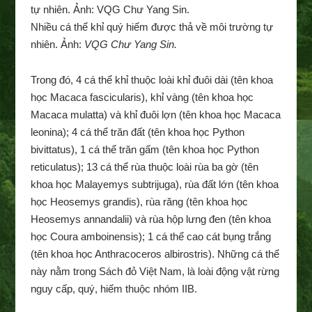
Nhiều cá thể khỉ quý hiếm được thả về môi trường tự
nhiên. Ảnh:
VQG Chư Yang Sin.
Trong đó, 4 cá thể khỉ thuộc loài khỉ đuôi dài (tên khoa
học Macaca fascicularis), khỉ vàng (tên khoa học
Macaca mulatta) và khỉ đuôi lợn (tên khoa học Macaca
leonina); 4 cá thể trăn đất (tên khoa học Python
bivittatus), 1 cá thể trăn gấm (tên khoa học Python
reticulatus); 13 cá thể rùa thuộc loài rùa ba gờ (tên
khoa học Malayemys subtrijuga), rùa đất lớn (tên khoa
học Heosemys grandis), rùa răng (tên khoa học
Heosemys annandalii) và rùa hộp lưng đen (tên khoa
học Coura amboinensis); 1 cá thể cao cát bụng trắng
(tên khoa học Anthracoceros albirostris). Những cá thể
này nằm trong Sách đỏ Việt Nam, là loài động vật rừng
nguy cấp, quý, hiếm thuộc nhóm IIB.