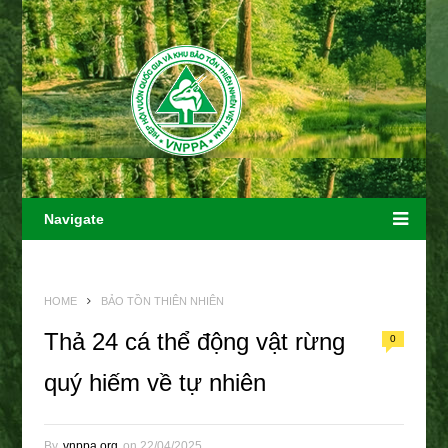
Navigate
HOME
BẢO TỒN THIÊN NHIÊN
Thả 24 cá thể động vật rừng
0
quý hiếm về tự nhiên
By
vnppa.org
on
22/04/2025