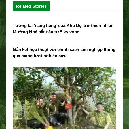
e
t
g
k
Related Stories
b
t
l
e
o
e
e
d
o
r
+
I
Tương lai ‘nâng hạng’ của Khu Dự trữ thiên nhiên
k
n
Mường Nhé bắt đầu từ 5 kỳ vọng
Gắn kết học thuật với chính sách lâm nghiệp thông
qua mạng lưới nghiên cứu