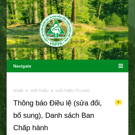
Navigate
HOME
GIỚI THIỆU
GIỚI THIỆU TỔ CHỨC
Thông báo Điều lệ (sửa đổi,
0
bổ sung), Danh sách Ban
Chấp hành