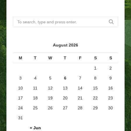
S
e
a
r
August 2026
c
h
M
T
W
T
F
S
S
f
1
2
o
r
3
4
5
6
7
8
9
:
10
11
12
13
14
15
16
17
18
19
20
21
22
23
24
25
26
27
28
29
30
31
« Jun