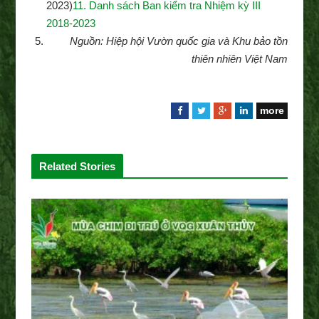
2023)
11. Danh sách Ban kiểm tra Nhiệm kỳ III
2018-2023
Nguồn: Hiệp hội Vườn quốc gia và Khu bảo tồn
thiên nhiên Việt Nam
more
F
T
G
L
a
w
o
i
c
i
o
n
e
t
g
k
Related Stories
b
t
l
e
o
e
e
d
o
r
+
I
k
n